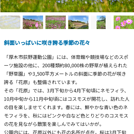
斜面いっぱいに咲き誇る季節の花々
「厚木市荻野運動公園」には、体育館や競技場などのスポ
ーツ施設の他に、200種類約80,000株の野草が植えられた
「野草園」や3,500平方メートルの斜面に季節の花が咲き
誇る「花原」も整備されています。
その「花原」では、3月下旬から4月下旬頃にネモフィラ、
10月中旬から11月中旬頃にはコスモスが開花し、訪れた人
の目を楽しませてくれます。春には、鮮やかな青い色のネ
モフィラを、秋にはピンクや白など色とりどりのコスモス
の花を見ながら散策を楽しんでみてはいかが。
公園内には、花原以外にも花の名所が点在。桜は3月下旬