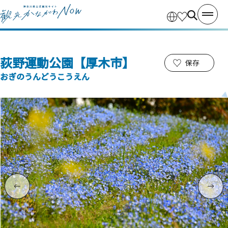
荻野運動公園【厚木市】
保存
おぎのうんどうこうえん