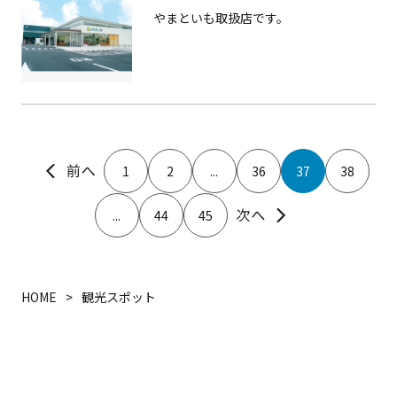
やまといも取扱店です。
1
2
...
36
37
38
...
44
45
HOME
観光スポット