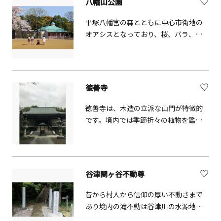
八幡山公園
平塚八幡宮の森とともに中心市街地の
オアシスとなっており、桜、バラ、ア
ジサイ、ハギなどの四季折々の花木が
楽しめます。広い園内には平和の慰霊
塔や戦災復興事業完成記念碑、八幡山
の洋館があり、夜照明が入ると、公園全
徳善寺
体が夜の街に浮かび上がります。
徳善寺は、木造の立派な山門が特徴的
です。境内では季節折々の植物を鑑賞
できます。
谷津関ヶ谷不動尊
昔から村人から信仰の厚い不動さまで
あり境内の滝不動は谷津川の水源地と
なっています。