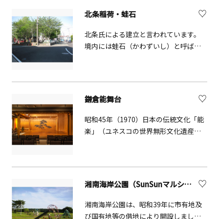
ます。
北条稲荷・蛙石
北条氏による建立と言われています。
境内には蛙石（かわずいし）と呼ばれ
る自然石があり、小田原の危機の際に
は鳴き声を発すると言われています。
鎌倉能舞台
昭和45年（1970）日本の伝統文化「能
楽」（ユネスコの世界無形文化遺産）
の振興と普及を目的として神奈川県下
の古都鎌倉、大仏近くに設立されまし
た。 定期公演「能を知る会&reg;」を開
催する他、貸し舞台としての利用も可
湘南海岸公園（SunSunマルシェ開催場所）
能です。能楽博物館として舞台・能
面・能装束等を展示公開、新たに令和4
湘南海岸公園は、昭和39年に市有地及
年から和カフェを開業しています。
び国有地等の借地により開設しまし