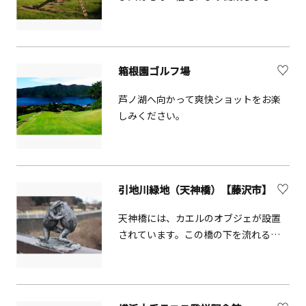
た。運動広場や湘南海岸公園プ-ルがあ
り、平成7年にはサ-フ90の平塚会場と
して整備されたボードウォークを利用
し、湘南ひらつかビ-チセンタ-を開設し
箱根園ゴルフ場
ています。 ※県立湘南海岸公園の名称
で藤沢市の鵠沼海岸にもあるので混同
芦ノ湖へ向かって爽快ショットをお楽
注意。※
しみください。
引地川緑地（天神橋）【藤沢市】
天神橋には、カエルのオブジェが設置
されています。この橋の下を流れる引
地川には、貴重な生物が生息していま
す。