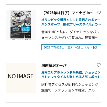
培を行っております。いちごに最適な
温度、湿度、水管理をすることによっ
【2025年は終了】マイナビJapanCup Yokosuka
ていちごの品種それぞれの味が楽しめ
オリンピック種目としても注目されるアー
ます。同園自慢の甘くて美味しいいち
バンスポーツ「BMXフリースタイル」の公
ごを食べ比べてみてはいかがでしょう
式戦が、横須賀中心部で開催！音楽、ファ
音楽やMCと共に、ダイナミックなパフ
か！？ ■住 所 ：〒243-0301 神奈
ッションと共にカルチャーとして人気の
ォーマンスをぜひご覧あれ。観覧無
BMX。
川県愛甲郡愛川町角田字1757-1 ■営業
料！ 最新の情報はマイナビ JapanCap
時間：9:00～16:00（季節によって変更
2025年7月18日（金）～21日（月・祝）
YOKOSUKAをチェック！主 催：一
あり） ■contact&nbsp; &nbsp;：
般社団法人 全日本フリースタイルBMX
info@hidamari-strawberry-
連盟（JFBF）共 催：横須賀市
farm.com
湘南藤沢オーパ
後 援：神奈川県特別協賛：株式会
社マイナビ
湘南エリアのトレンドが集結、ショッピン
NO IMAGE
グもカフェタイムも楽しめる人気スポット
駅近でアクセスが便利なショッピング
施設で、ファッションや雑貨、グルメ
など多彩な店舗が揃います。若者から
家族連れまで幅広く楽しめます。季節