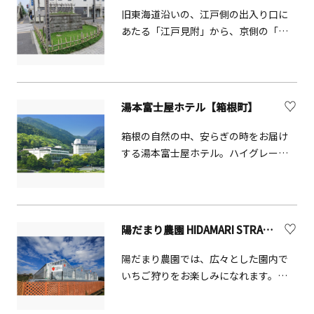
旧東海道沿いの、江戸側の出入り口に
あたる「江戸見附」から、京側の「京
方見附」の間の約1kmにわたり広がっ
ていた平塚宿。江戸口見附は、明治初
期の駐日イタリア公使のバルバラーニ
伯爵が母国に持ち帰った写真をもとに
湯本富士屋ホテル【箱根町】
復元されました。
箱根の自然の中、安らぎの時をお届け
する湯本富士屋ホテル。ハイグレード
な施設を誇る大コンベンションホール
や温泉が魅力です。温泉地でありなが
ら都心からほど近い箱根の玄関口、箱
根湯本駅より徒歩3分の立地。新宿から
陽だまり農園 HIDAMARI STRAWBERRY FARM【愛川町】
乗り換えなしのロマンスカーでは 85 分
で到着します。
陽だまり農園では、広々とした園内で
いちご狩りをお楽しみになれます。安
心安全に重きをおき、天敵昆虫を用い
てできる限り農薬を使わない減農薬栽