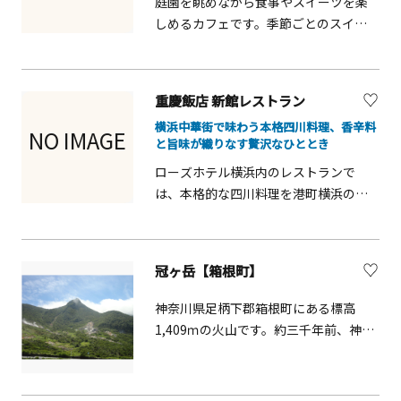
庭園を眺めながら食事やスイーツを楽
しめるカフェです。季節ごとのスイー
ツや軽食は見た目も華やかで、ゆった
りとした時間を過ごせます。観光地巡
りの休憩スポットとしてもおすすめで
重慶飯店 新館レストラン
す。
横浜中華街で味わう本格四川料理、香辛料
NO IMAGE
と旨味が織りなす贅沢なひととき
ローズホテル横浜内のレストランで
は、本格的な四川料理を港町横浜の雰
囲気とともに楽しめます。ランチやデ
ィナーに対応し、香辛料と旨味を活か
した料理は観光客にも人気です。友人
冠ヶ岳【箱根町】
や家族、カップル旅行の食事に最適
で、横浜観光の合間に立ち寄りやすい
神奈川県足柄下郡箱根町にある標高
便利なスポットです。
1,409ｍの火山です。約三千年前、神山
の北西斜面で水蒸気爆発が起こり、こ
れが引き金となって崩壊し、大量の土
砂が神山岩屑なだれとなって仙石原に