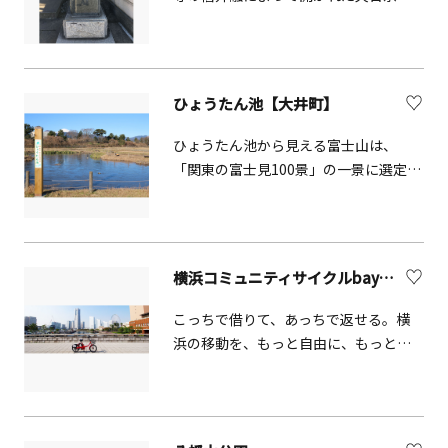
長寺の境外の仏堂で、本尊は石造りの
如意輪観世音菩薩です。
ひょうたん池【大井町】
ひょうたん池から見える富士山は、
「関東の富士見100景」の一景に選定さ
れています。
横浜コミュニティサイクルbaybike
こっちで借りて、あっちで返せる。横
浜の移動を、もっと自由に、もっと楽
しく。コミュニティサイクルを利用す
れば、自転車を購入する手間も、駐輪
場を借りる手間も省けます。ルールを
守って気軽にご利用ください。