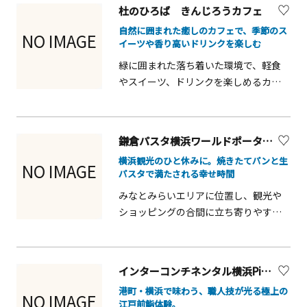
限定のイベントやキャンペーンもあ
杜のひろば きんじろうカフェ
り、買い物や食事を楽しみながら、ゆ
自然に囲まれた癒しのカフェで、季節のス
ったり過ごせるのが魅力です。
NO IMAGE
イーツや香り高いドリンクを楽しむ
緑に囲まれた落ち着いた環境で、軽食
やスイーツ、ドリンクを楽しめるカフ
ェです。観光や散策の途中に立ち寄り
やすく、自然を感じながらゆったりと
過ごせる空間は、旅の疲れを癒してく
鎌倉パスタ横浜ワールドポーターズ店
れます。街歩きの休憩スポットとして
横浜観光のひと休みに。焼きたてパンと生
も使いやすい一軒です。
NO IMAGE
パスタで満たされる幸せ時間
みなとみらいエリアに位置し、観光や
ショッピングの合間に立ち寄りやすい
パスタ専門店。店内で仕上げるもちも
ち食感の生パスタは、素材の味を活か
した多彩なソースと相性が良く、幅広
インターコンチネンタル横浜Pier８ 鮨処「かたばみ」
い世代に親しまれています。和の要素
港町・横浜で味わう、職人技が光る極上の
を取り入れたメニューも豊富で、日本
NO IMAGE
江戸前鮨体験。