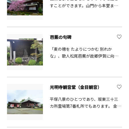
すことができます。山門から本堂まで
の間の前庭はとても開放的で広々とし
ており、そこにはユキヤナギ、サザン
カ、スイセンなどが植えられ、四季
折々の花を観賞できます。
芭蕉の句碑
「麦の穂を たよりにつかむ 別れか
な」、歌人松尾芭蕉が故郷伊賀に向か
う際に見送りにきた門人との別れを惜
しみ、この八丁畷の地で読んだ句で
す。芭蕉が句を詠んだ地に建てられた
句碑は少なく、大変貴重なものとされ
光明寺観音堂（金目観音）
ています。
平塚八景のひとつであり、坂東三十三
カ所霊場第7番札所でもあります。 金目
観音の厨子はとても価値があるもの
で、国の重要文化財に指定されていま
す。県・市の指定文化財も多く存在し