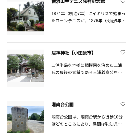
横浜山手テニス発祥記念館
1874年（明治7年）にイギリスで始まっ
たローンテニスが、1876年（明治9年）
に横浜に伝わり山手公園で最初のロー
ンテニスが行なわれました。1998年
（平成10年）テニスの発祥の地を記念
して建てられたのが「横浜山手 テニス
居神神社【小田原市】
発祥記念館」です。テニスウェアやラ
ケットの変遷など、テニスの歴史を展
三浦半島を本拠に相模國を治めた三浦
示公開しています。
氏の最後の武将である三浦義意公をお
祀りする神社。永正17年（1520年）創
建の古社。小田原城主であった北條氏
綱公の意向により居神大明神として祀
られたと言われています。
湘南台公園
湘南台公園は、湘南台駅から徒歩10分
ほどのところにあり、昼間は乳幼児を
連れた家族、平日の夕方には小中学生