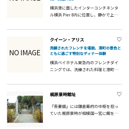
ならではのパスタを楽しめるのも魅力
横浜港に面したインターコンチネンタ
のひとつ。焼きたてのパンが食事とと
ル横浜 Pier 8内に位置し、静かで上質
もに味わえる点も好評です。明るく落
な空間の中で江戸前鮨を堪能できる一
ち着いた雰囲気の店内は、家族連れや
軒。職人が目の前で丁寧に仕上げる鮨
友人同士、カップルまで利用しやす
は、素材の持ち味を最大限に引き出し
く、ランチからディナーまで幅広いシ
クイーン・アリス
た繊細な味わいが特長です。港町・横
ーンに対応。海辺の散策や買い物を楽
洗練されたフレンチを堪能、港町の景色と
浜らしい景色とともに、旬の魚介を中
しんだ後に、気軽に立ち寄れる食事ス
NO IMAGE
ともに過ごす特別なディナー体験
心としたコースをゆったり楽しめるの
ポットとして、観光客にもおすすめで
横浜ベイホテル東急内のフレンチダイ
も魅力。観光の特別な食事や記念日、
す。
ニングでは、洗練された料理と港町横
大切な人とのひとときにふさわしい、
浜の景色を楽しめます。季節の食材を
落ち着きと品格を備えた鮨体験を提供
活かしたコース料理は見た目も美し
してくれます。
く、特別な記念日やカップル旅行にお
梶原景時館址
すすめです。落ち着いた空間でゆった
り食事を楽しめるため、観光やショッ
『吾妻鏡』には鎌倉幕府の中枢を担っ
ピングの締めくくりにも最適です。港
ていた梶原景時が相模国一宮に館を持
町の景色とともに贅沢なひとときを提
っていたと記されています。その跡地
供します。
が天満宮を中心とする一帯であるとい