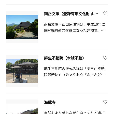
われています。
雨岳文庫（登録有形文化財 山口家住宅）
雨岳文庫・山口家住宅は、平成10年に
国登録有形文化財になった建物で、幕
末には将軍側近の旗本間部家の代官所
であり、明治期初めには自由民権運動
の勉強会場に使用されました。二階は
殿様の部屋に改造された関係で、数寄
麻生不動院（木賊不動）
屋風の意匠が襖や建具に施されていま
す。一階の奥の間は代官所跡で、間部氏
麻生不動院の正式名称は「明王山不動
の国許（くにもと）用人格（ようにん
院般若坊」（みょうおうざん・ふどう
かく）の山口家に残る幕末史料や自由
いん・はんにゃぼう）といいます。無
民権資料などが展示されています。隣
病息災や家内安全を願うダルマ市が有
接の畑は、春には梅の名所として、ま
名です。
た菜の花畑としてもにぎわいます。※
海蔵寺
予約いただければ英語対応も可能。
自然をより感じながらゆっくりと過ご