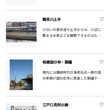
鶴見川土手
川沿いの遊歩道や土手からは、川辺に
集まる水鳥などを観察できるのはもち
ろん、間近から電車を撮影することが
出来ます。東横線だけではなく、徒歩
10分ほど土手を歩くと東海道新幹線の
橋げたもあり、迫力のある走行風景を
相模国分寺・銅鐘
撮影できます。天気の良い日には遠く
に富士山も望めることができます。
境内には鎌倉時代の海老名氏一族の国
分季頼が国分尼寺に寄進した銅鐘や海
老名に伝わる昔話「尼の泣水」に縁の
ある如意輪観音像が境内に安置されて
います。銅鐘は国指定の重要文化財と
なっています。
江戸口見附の跡