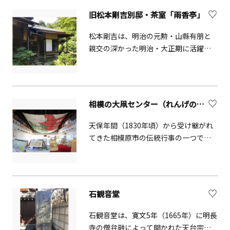
流れ込みました。その後、神山北西斜
旧松本剛吉別邸・茶室「雨香亭」
面の崩壊跡に地下からマグマが上昇
し、溶岩ドームが出来ました。この場
松本剛吉は、明治の元勲・山縣有朋と
所が現在の冠ヶ岳です。
親交の深かった明治・大正期に活躍し
た政治家（貴族院議員等を歴任）で
す。建物は、大正12年（1923年）頃に
建築されたもので、数寄屋風の主屋と
別棟の茶室（雨香亭）・待合等の建物
相模の大凧センター（れんげの里あらいそ）
と、築山や水景を伴う庭園から成る、
茶道での交流が盛んであった近代小田
天保年間（1830年頃）から受け継がれ
原の別邸文化を伝える貴重な遺構とな
てきた相模原市の伝統行事の一つで、
っています。
日本一の大きさを誇る八間凧は、約
14.5メートル四方、約950kgにもなりま
す。骨組みとなる竹の切り出しから題
字書きまで、全て人の手で行われる制
石観音堂
作過程も見どころの一つです。 展示室
では、相模の大凧の映像を自由に視聴
石観音堂は、寛文5年（1665年）に明長
できます。
寺の僧弁融によって開かれた天台宗明