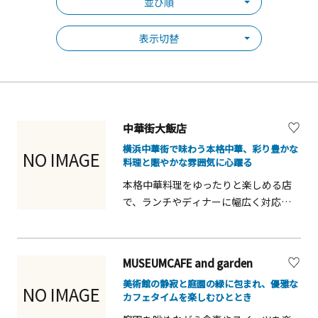
並び順
表示切替
中華街大飯店
横浜中華街で味わう本格中華、彩り豊かな
NO IMAGE
料理と賑やかな雰囲気に心躍る
本格中華料理をゆったりと楽しめる店
で、ランチやディナーに幅広く対応し
ています。香辛料や旨味を活かした料
理は味だけでなく見た目も華やかで、
横浜中華街の賑わいを感じながら食事
MUSEUMCAFE and garden
を満喫できます。
美術館の静寂と庭園の緑に包まれ、優雅な
NO IMAGE
カフェタイムを楽しむひととき