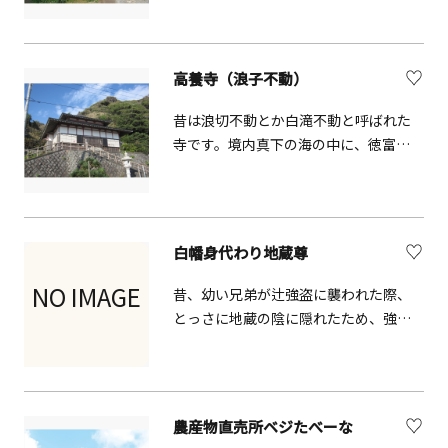
で賑わう公園です。園内にはテニスコ
ート（有料）や芝生広場、遊具広場な
どがあり、来園者の活気にあふれた声
高養寺（浪子不動）
が聞こえてきます。園内にはベンチも
多数設置されており、木漏れ日の中で
昔は浪切不動とか白滝不動と呼ばれた
読書を楽しむ来園者も見られます。
寺です。境内真下の海の中に、徳富蘇
峰揮毫による「不如帰」の碑が立って
います。小説「不如帰」の舞台となり
主人公の片岡浪江子にあやかり、浪子
不動と呼ばれるようになりました。
白幡身代わり地蔵尊
NO IMAGE
昔、幼い兄弟が辻強盗に襲われた際、
とっさに地蔵の陰に隠れたため、強盗
が誤って地蔵の首をはねたことから
「身代わり地蔵」と呼ばれるようにな
った地蔵尊で、地元の人の信仰を集め
ています。
農産物直売所ベジたべーな