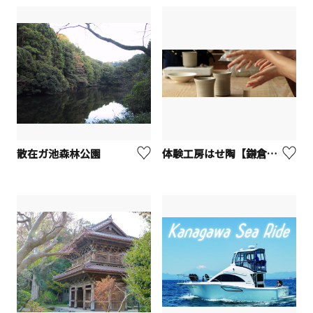
散在ガ池森林公園
体験工房はせ陶【鎌倉市】