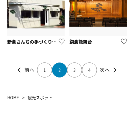
新倉さんちの手づくりジャム 鎌倉店
鎌倉能舞台
1
2
3
4
HOME
観光スポット