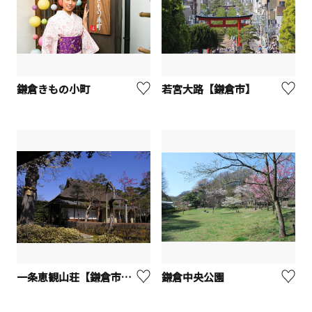
鎌倉きもの小町
若宮大路【鎌倉市】
一条恵観山荘【鎌倉市】※観光事業者向けUV
鎌倉中央公園