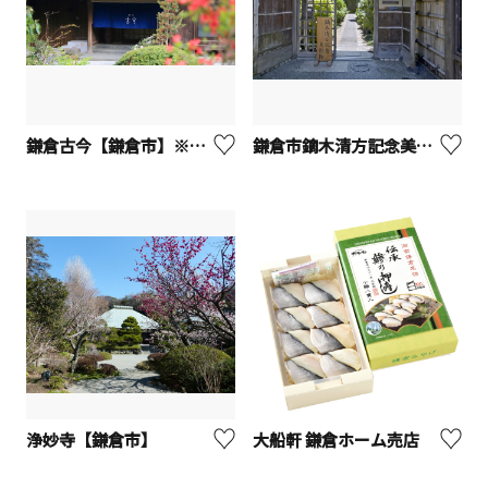
鎌倉古今【鎌倉市】※観光事業者向けUV
鎌倉市鏑木清方記念美術館
浄妙寺【鎌倉市】
大船軒 鎌倉ホーム売店