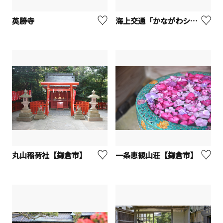
英勝寺
海上交通「かながわシーライド」
丸山稲荷社【鎌倉市】
一条恵観山荘【鎌倉市】