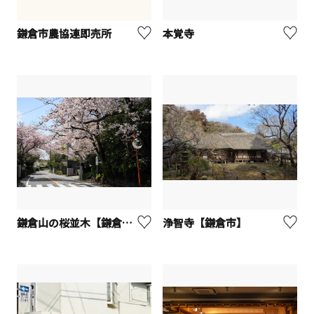
鎌倉市農協連即売所
本覚寺
鎌倉山の桜並木【鎌倉市】
浄智寺【鎌倉市】