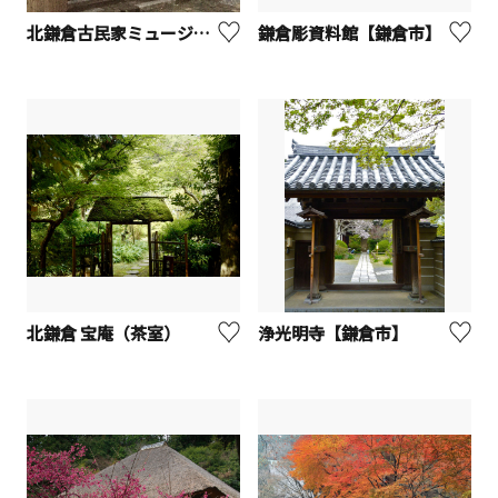
北鎌倉古民家ミュージアム
鎌倉彫資料館【鎌倉市】
北鎌倉 宝庵（茶室）
浄光明寺【鎌倉市】