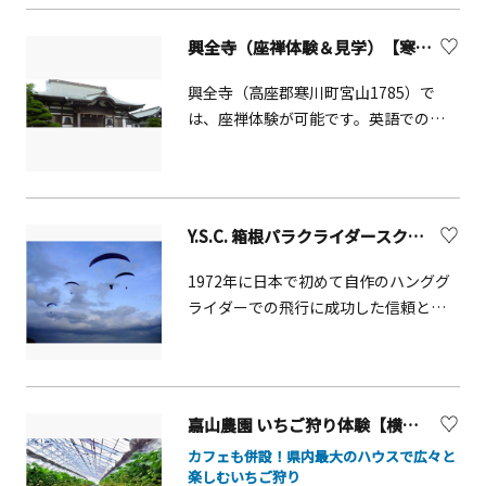
興全寺（座禅体験＆見学）【寒川町】
興全寺（高座郡寒川町宮山1785）で
は、座禅体験が可能です。英語での対
応も可能です。戦国時代末期に創建さ
れ、ご本尊は桃山時代の作です。境内
には相模子安地蔵尊、とんがらし地蔵
（別名いぼとり地蔵）、町指定重要文
Y.S.C. 箱根パラクライダースクール
化財である宝篋印塔などがあります。
1972年に日本で初めて自作のハンググ
ライダーでの飛行に成功した信頼と実
績を誇るスクールです。日本で最も歴
史のあるスクールとして数多くのフラ
イヤーの指導と育成に携わってきまし
た。
嘉山農園 いちご狩り体験【横須賀市】
カフェも併設！県内最大のハウスで広々と
楽しむいちご狩り