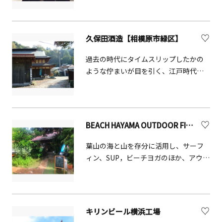
ガル女将が英語で丁寧にわかりやすく
楽しい雰囲気で教えてくれます。アッ
トホームな雰囲気の教室です。
久保田酒造【相模原市緑区】
過去の時代にタイムスリップしたかの
ような佇まいが目を引く、江戸時代か
ら続く老舗の蔵元です。蔵見学や試飲
販売を行っています。
BEACH HAYAMA OUTDOOR FITNESS CLUB
葉山の海と山を存分に活用し、サーフ
ィン、SUP，ビーチヨガのほか、アウト
リガーカヌー、トレイルランニング、
ノルディックウォーキングなど、他で
はなかなか体験できない魅力的なプロ
グラム満載のアウトドアフィットネス
キリンビール横浜工場
クラブです。（逗子・葉山WEBより）