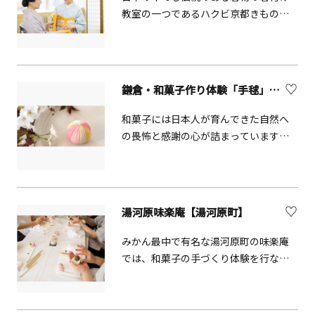
らお花見を楽しむことができます。さ
教室の一つであるハクビ京都きもの学
らに、6月下旬から7月上旬にかけて
院では、着付資格を持つ着付師がきも
は、展望地区を彩るバラが見頃を迎
のの着付けをしてくれます。
え、芝生でくつろぎながら色鮮やかな
バラをゆっくり鑑賞できます。家族や
鎌倉・和菓子作り体験「手毬」【鎌倉市】
友人と散策やピクニックを楽しむのに
ぴったりのスポットです。 ライオンや
和菓子には日本人が育んできた自然へ
キリン、レッサーパンダなどの人気動
の畏怖と感謝の心が詰まっています。
物を間近で見ることができ、動物との
見て食べて美味しい和菓子を実際に作
距離が非常に近いため、自然と興味や
ることでより深く理解が深まります。
好奇心が湧いてきます。特に、小さな
子どもたちの動物園デビューにも最適
な場所です。 JR桜木町駅から徒歩約15
湯河原味楽庵【湯河原町】
分という好立地も魅力のひとつ。さら
みかん最中で有名な湯河原町の味楽庵
に「ぶらり野毛山動物園BUS」を利用
では、和菓子の手づくり体験を行なっ
すれば、動物園前で下車でき、楽にア
ています。
クセスできます。コンパクトな園内は
散歩感覚で一周できる広さなので、小
さなお子様からお年寄りまで、三世代