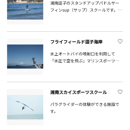
湘南逗子のスタンドアップパドルサー
フィンsup（サップ）スクールです。他
にも、体験用の備品の貸し出しも行っ
ています。
フライフィールド逗子海岸
水上オートバイの噴射口を利用して
「水圧で空を飛ぶ」マリンスポーツア
クアボードを体験できます。相模湾・
江ノ島の後ろには富士山が見える絶景
のロケーションで アクアボードを楽し
めます。※予定はHPでご確認ください
湘南スカイスポーツスクール
パラグライダーの体験ができる施設で
す。