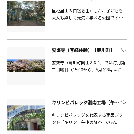
してスタジオ・ ホールもあり音楽、
劇、ダンス等の日帰り練習や合宿にも
里地里山の自然を生かした、子どもも
適しています。〔木の工房〕では、木
大人も楽しく元気に学べる公園です。
工クラフトやくっつき自由工作、[土の
四季折々の生物を間近で見られるほ
工房]では手びねりや絵付け、[自由工
か、田植え・稲刈りなどの農体験も可
房]ではサンドブラストなどのガラス工
能です。自然の立地を活かした遊具も
芸を楽しめます。大人から子どもまで、
魅力で、全長106メートルと、日本一の
安楽寺（写経体験）【寒川町】
初めてでも専門の指導スタッフがいる
長さ（超高分子量ポリエチレン製とし
ので安心です。季節限定の体験メニュ
て）を誇る「森のすべり台」も自慢で
安楽寺（寒川町岡田2-6-1）では毎月第
ーもお楽しみに。併設されている宿泊
す。
二日曜日（15:00から、5月と8月はお休
室に泊まってじっくり取り組んだり、
み）に写経体験をすることができま
日帰りで気軽に立ち寄ってもOK!音楽ス
す。椅子席もいくつか用意があります
タジオやホールでは、趣味などの活動
ので、正座が苦手な方も安心してお越
に最適です。
しください。当寺は養老年間の建立と
キリンビバレッジ湘南工場（午後の紅茶ツアー）【寒川町】
伝えられており、本尊大日如来像は平
安期の仏像です。古からの祈りの力に
キリンビバレッジを代表する商品ブラ
包まれてみませんか。
ンド「キリン 午後の紅茶」のおいし
さの秘密を体感できるツアーです。臨