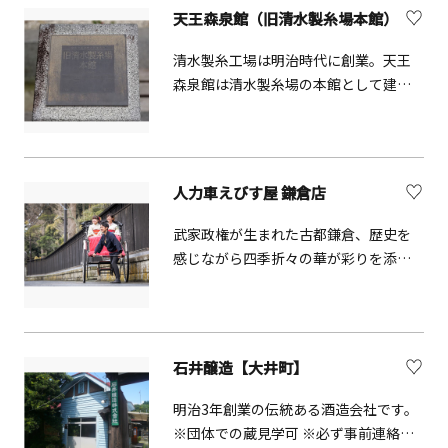
天王森泉館（旧清水製糸場本館）
清水製糸工場は明治時代に創業。天王
森泉館は清水製糸場の本館として建設
された、横浜市認定歴史的建造物で
す。
人力車えびす屋 鎌倉店
武家政権が生まれた古都鎌倉、歴史を
感じながら四季折々の華が彩りを添え
てくれます。歴史と四季を感じる事が
出来る人力車で鎌倉を味わって下さ
い。
石井醸造【大井町】
明治3年創業の伝統ある酒造会社です。
※団体での蔵見学可 ※必ず事前連絡が