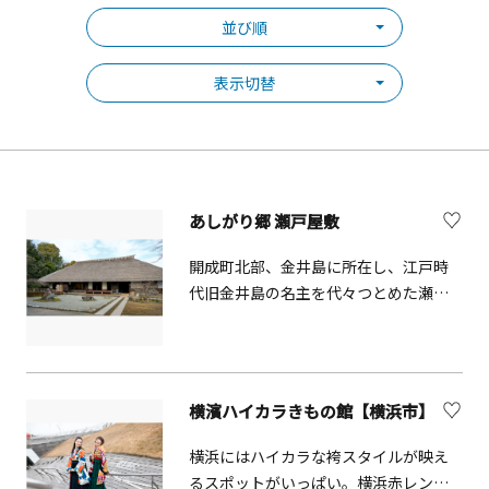
並び順
表示切替
あしがり郷 瀬戸屋敷
開成町北部、金井島に所在し、江戸時
代旧金井島の名主を代々つとめた瀬戸
家が、家屋を構えてきた300年の歴史あ
る古民家です。釜戸や囲炉裏を使った
体験も可能です。また、敷地内には発
酵をテーマとしたカフェや、地場野菜
横濱ハイカラきもの館【横浜市】
の販売所、地元の特産品を使ったソフ
トクリーム販売所が併設されていま
横浜にはハイカラな袴スタイルが映え
す。
るスポットがいっぱい。横浜赤レンガ