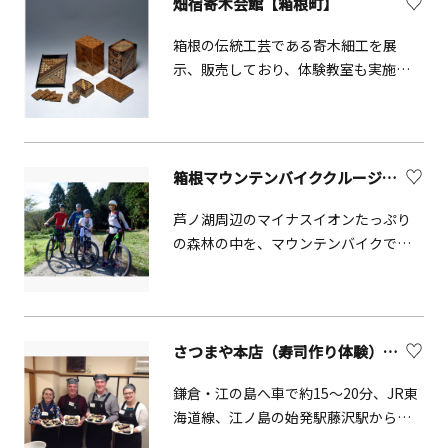
畑宿寄木会館【箱根町】
箱根の伝統工芸である寄木細工を展
示、販売しており、体験教室も実施し
ています。
箱根マウンテンバイククルージング
芦ノ湖周辺のマイナスイオンたっぷり
の森林の中を、マウンテンバイクで巡
ります。
さつまや本店（寿司作り体験）【藤沢市】
鎌倉・江の島へ車で約15〜20分、JR東
海道線、江ノ島の始発駅藤沢駅から徒
歩15分。老舗鮨屋の板長と、バイリン