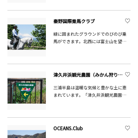
場感のある映像や様々な体験で、大人
も子供もお楽しみいただけます。※湘
南工場のツアーには、工場内の製造ラ
秦野国際乗馬クラブ
イン見学はございません。
緑に囲まれたグラウンドでのびのび乗
馬ができます。北西には富士山を望む
ことができ、春は桜が満開になります。
津久井浜観光農園（みかん狩り）【横須賀市】
三浦半島は温暖な気候と豊かな土に恵
まれています。「津久井浜観光農園」
では、いちご、みかん、さつまいもの
味覚狩り体験を皆様にご案内しており
ます。案内所では、旬の野菜を販売し
ております。
OCEANS.Club