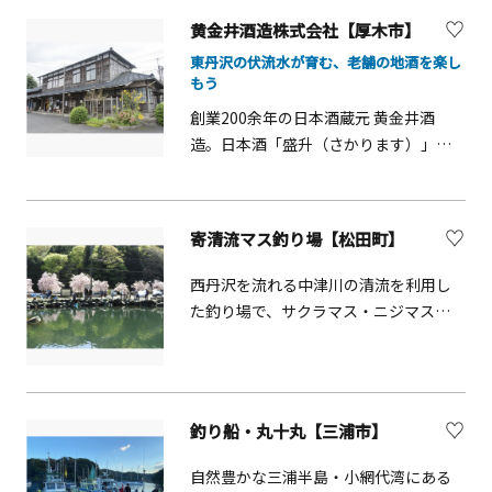
で楽しむのにもおすすめです。
黄金井酒造株式会社【厚木市】
東丹沢の伏流水が育む、老舗の地酒を楽し
もう
創業200余年の日本酒蔵元 黄金井酒
造。日本酒「盛升（さかります）」の
蔵元です。自然豊かな厚木市の七沢温
泉入口に酒蔵を構え、東丹沢山麓の名
水と厳選した酒米を使用した日本酒を
寄清流マス釣り場【松田町】
製造しています。この他にも、焼酎、
クラフトビール「さがみビール」、ク
西丹沢を流れる中津川の清流を利用し
ラフトジン、リキュールなど地元原料
た釣り場で、サクラマス・ニジマス・
を使用した数多くの商品を製造してい
イワナ釣りが楽しめます。川釣りと釣
ます。敷地内には売店があり、買い物を
堀があり、レベルに合わせて楽しめま
楽しめます。また、試飲付の酒蔵見学
す。バーベキューセットや釣り道具一
も実施しています（6名以上、要予約、
式全てレンタルできます。大型バスに
釣り船・丸十丸【三浦市】
詳細はHP参照ください）。
も対応可能です。
自然豊かな三浦半島・小網代湾にある