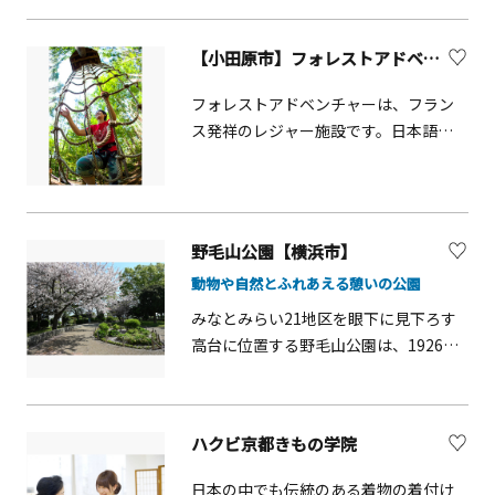
ぼこ・ちくわ手づくり体験教室も開催
しています（要予約）。
【小田原市】フォレストアドベンチャー・小田原
フォレストアドベンチャーは、フラン
ス発祥のレジャー施設です。日本語で
「冒険の森」の名の通り自然共生型ア
ウトドアパークで、専用のハーネスを
着けて、本格的なジップラインが楽し
めます。ディスカバリーコースは高さ
野毛山公園【横浜市】
10m、長さ100ｍを超えるジップライン
動物や自然とふれあえる憩いの公園
は圧巻。所要時間は2時間以上。事前に
確かな安全講習を受けるので誰でも安
みなとみらい21地区を眼下に見下ろす
心して楽しむことができます。シュー
高台に位置する野毛山公園は、1926年
ズ等のレンタルもあり、気軽に参加が
に開園した歴史ある公園で、展望地
できます。
区、散策地区、動物園から成り立って
います。桜の名所としても有名で、例年
ハクビ京都きもの学院
3月中旬から4月中旬にかけて、約300本
の桜が見頃を迎え、動物たちを見なが
日本の中でも伝統のある着物の着付け