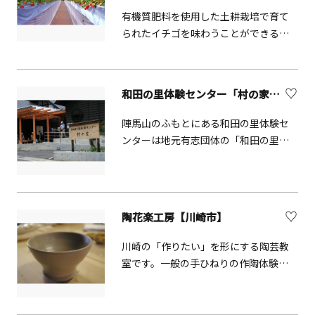
有機質肥料を使用した土耕栽培で育て
られたイチゴを味わうことができる農
園です。栄養が豊富な土は、イチゴに
コクのある甘味とさわやかな酸味を与
えます。摘める品種は「紅ほっぺ」と
和田の里体験センター「村の家」【相模原市】
「とちおとめ」で1月上旬～6月上旬ま
で収穫体験ができます。園内のイチゴ
陣馬山のふもとにある和田の里体験セ
を使用した手作りのイチゴ大福は人気
ンターは地元有志団体の「和田の里み
の商品なので予約が必須です。その他
ちくさの会」の素朴なおもてなしが人
ジャムの販売もあります。 ※隣接して
気です。地域資源を生かした小学生対
おります、嘉山カフェもお気軽にお立
象の竹細工体験やうどん打ちなど季節
ち寄りください。
に応じた豊富な体験イベントが用意さ
陶花楽工房【川崎市】
れています。
川崎の「作りたい」を形にする陶芸教
室です。一般の手ひねりの作陶体験も
可能で、武蔵小杉駅からも徒歩6分と好
アクセスです。