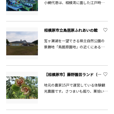
小網代港は、相模湾に面した江戸時代
から栄えた天然の良港。丸十丸では気
軽に釣りを楽しむことができるほか、
相模湾、油壷、小網代湾の自然を鑑賞
することも可能です。
相模原市立鳥居原ふれあいの館
宮ヶ瀬湖を一望できる県立自然公園の
景勝地「鳥居原園地」の近くにある農
林産物直売所です。地元の新鮮な農林
産物、加工品、工芸品や地元の特産物
の販売の他にゆっくりと休憩できる食
堂などもあります。陶芸教室やしいた
【相模原市】藤野園芸ランド（収穫体験）
け教室など体験できるイベントが催さ
れている他、館内には組ひも作り機も
地元の農家15戸で運営している体験観
設置され、自由に紐づくりに挑戦でき
光農園です。さつまいも掘り、栗拾い、
ます。（公式HPより引用）
しいたけ狩りなど、豊かなふるさと体
験が楽しめます。