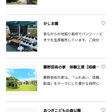
必要 ※蔵見学は冬季（1～3月）のみ
かしま園
昔ながらの地掘り栽培でパンジー・ビ
オラを生産販売しています。ご自分で
お好きな花を掘っていただくことがで
きます。野菜の直売・収穫体験も行っ
ています。
藤野芸術の家 体験工房【相模原市】
藤野芸術の家は、「ふれあい、体験、
創造」をテーマにした豊かな自然に恵
まれた芸術体験施設です。気軽に陶芸
や木工、ガラス工芸等の芸術体験がで
きる体験工房とファミリー・グルー
プ・団体でもご利用できる宿泊室、そ
あつぎこどもの森公園