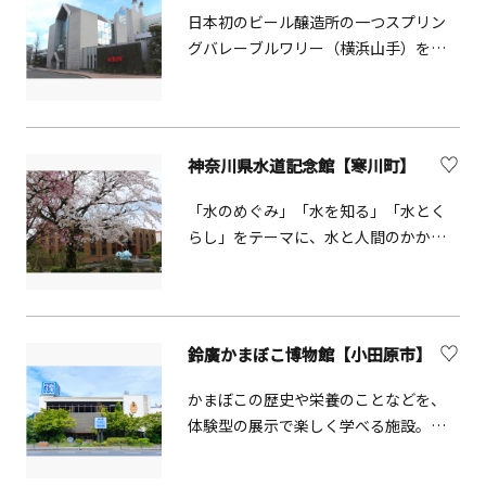
日本初のビール醸造所の一つスプリン
グバレーブルワリー（横浜山手）を源
流とする歴史ある工場。工場見学では
仕込みや発酵、パッケージングなどビ
ールができるまでの工程を約1時間かけ
て学ぶことができる。また、ツアーの
神奈川県水道記念館【寒川町】
最後では出来立てビールを試飲いただ
く中で「一番搾り」をもっとおいしく
「水のめぐみ」「水を知る」「水とく
楽しむための方法を知ることができる
らし」をテーマに、水と人間のかかわ
など、ビール好きの大人が楽しめるツ
りについて、水のミニシアター、水道Q
アーとなっている。ツアーだけでな
＆Aゲーム等の展示を行っています。レ
く、工場内の庭園では四季折々の植物
トロな外観の建物も魅力的で、和風庭
を楽しむこともできる。見学は要予
園や、噴水を備えた水の広場もありま
鈴廣かまぼこ博物館【小田原市】
約。
す。
かまぼこの歴史や栄養のことなどを、
体験型の展示で楽しく学べる施設。ガ
ラス越しにかまぼこ職人の技を見学で
き（水曜休）、職人指導による、かま