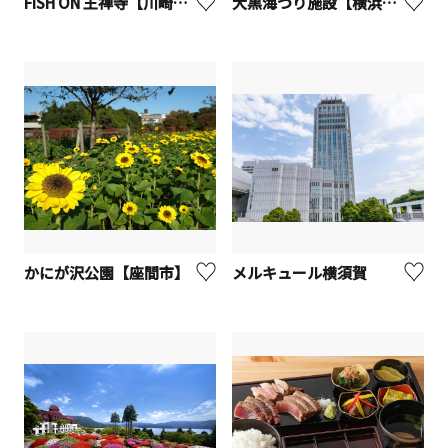
FISH ON 王禅寺【川崎市麻生区】
大黒海づり施設【横浜市】
かにが沢公園【座間市】
メルキュール横須賀