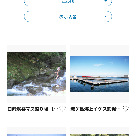
並び順
表示切替
日向渓谷マス釣り場 【伊勢原市】
城ケ島海上イケス釣堀「J's Fishing」【三浦市】