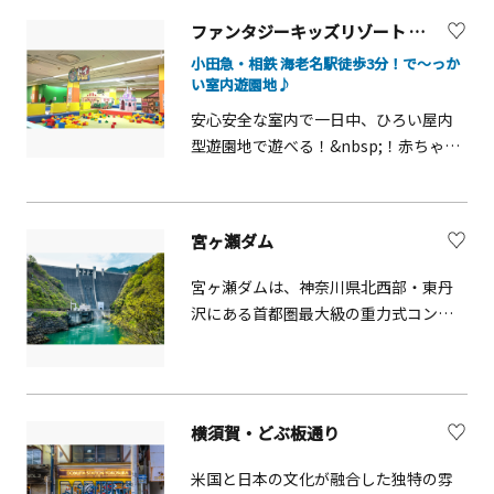
館」ではお子様も遊べるコーナー、ク
ど約80店舗がそろいます。みなとみら
ファンタジーキッズリゾート 海老名店
ラフト体験等があり、愛犬家にはドッ
いや赤レンガ倉庫、山下公園・中華街
グラン併設のカフェも！神奈川のブラ
小田急・相鉄 海老名駅徒歩3分！で～っか
など横浜の観光地を結ぶ水上バス「シ
い室内遊園地♪
ンド地鶏「丹沢滋黒軍鶏」を提供して
ーバス」乗り場も併設しています。
いるこだわりのランチも充実していま
安心安全な室内で一日中、ひろい屋内
す。お腹を満たしたら、目の前の「宮
型遊園地で遊べる！&nbsp;！赤ちゃん
ヶ瀬湖畔園地」や「水の郷大つり橋」
から小学生まで、幅広い年齢のお子さ
へ。四季折々の自然や、冬の幻想的な
まと一緒に楽しめる施設です。大人も
イルミネーションは感動必至！家族や
滑ることができる大型のエアー遊具を
宮ヶ瀬ダム
ワンちゃんと一緒に、一日中遊び尽く
揃える「ふわふわエリア」や、ドレス
せるスポットへぜひお越しください！
などを着用して写真が撮れる「ファッ
宮ヶ瀬ダムは、神奈川県北西部・東丹
ションフォトスタジオ」、室内だから
沢にある首都圏最大級の重力式コンク
安心安全の「サラサラすなば」、2歳以
リートダムです。4月から11月の毎週水
下のお子さまを対象とした乳幼児専門
曜日、第2、第4金曜日、第2日曜日に、
コーナー「ミルキッズひろば」など、
11時と14時の2回、6分間の観光放流を
テーマ別に楽しむことができます！フ
行っています。
横須賀・どぶ板通り
ァンタジーキッズリゾート海老名店は
ファンタジーキッズリゾート第１号
米国と日本の文化が融合した独特の雰
店！でっかいボールプールもありま