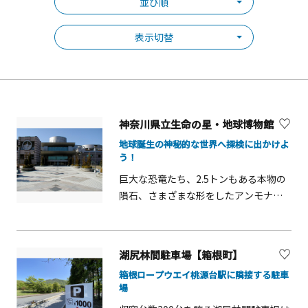
並び順
表示切替
神奈川県立生命の星・地球博物館
地球誕生の神秘的な世界へ探検に出かけよ
う！
巨大な恐竜たち、2.5トンもある本物の
隕石、さまざまな形をしたアンモナイ
ト、青く輝く蝶の標本等々。地球誕生
から現在に至るまでの46億年に渡る自
然科学系を学べる博物館。エントラン
湖尻林間駐車場【箱根町】
スをくぐると天井に取り付けられた壮
箱根ロープウエイ桃源台駅に隣接する駐車
大な宇宙波の絵や、恐竜の骨格標本が
場
出迎えてくれて、地球誕生の神秘的な