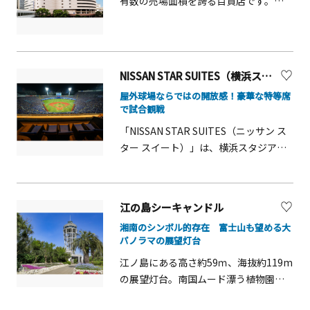
有数の売場面積を誇る百貨店です。地
がダイナミックな地形や風などの地球
フルコース」を味わいながら、自然と
下2階から10階までの12フロアに、フー
の営みの奥深さに出会い、雄大な自然
「感性」と「知性」に裏打ちされた、
ド、ビューティー、ファッション、ラグ
との触れ合いを楽しんでいただく絶景
「センス」を磨いていくことができま
ジュアリー、ライフスタイル、大型専
の舞台になっています。駅1階のショッ
す。
門店、ダイニングパーク横浜（レスト
プ「谷のマルシェ」では、箱根らしい
NISSAN STAR SUITES（横浜スタジアム）
ラン）を有し、メインエントランスが
土産品や、地元神奈川ゆかりの商品の
屋外球場ならではの開放感！豪華な特等席
ある地下2階食品フロアは、横浜駅から
ほか、展望エリアに広がる景観をイメ
で試合観戦
のアクセスがよく、常に多くのお客様
ージしたオリジナルのスイーツやドリ
「NISSAN STAR SUITES（ニッサン ス
で賑わっています。免税カウンターは
ンクなどの軽飲食をご用意します。デ
ター スイート）」は、横浜スタジアム4
地下1階にあります。
ッキにテイクアウトして、風景ととも
階にある個室観覧室。高級ホテルさな
にお召し上がりいただけます。箱根ロ
がらのVIPな雰囲気の中、目の前で繰り
ープウェイでの空中散歩とともに、
広げられる熱戦を専用バルコニーから
「ちきゅうの谷」での大自然の迫力を
江の島シーキャンドル
観戦することができます。バックネッ
全身で感じる新たなジオ体験をお楽し
湘南のシンボル的存在 富士山も望める大
ト裏のスタンド上部に位置する観覧室
みいただけます。
パノラマの展望灯台
からは、スタジアムはもちろん横浜み
江ノ島にある高さ約59ｍ、海抜約119m
なとみらいも一望できます。試合開始
の展望灯台。南国ムード漂う植物園
前から利用できるため、接待や商談な
「江の島サムエル・コッキング苑」の
ど重要なビジネスシーンにも最適で