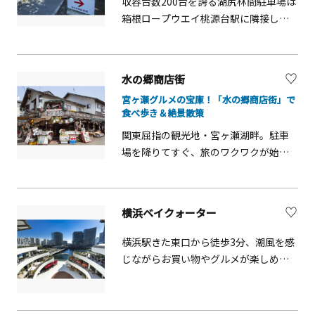
収容台数200台を誇る湖尻林間駐車場は
世界へと一気に引き込まれます。時間
箱根ロープウエイ桃源台駅に隣接して
の流れを追ってわかりやすく展示して
いるため、人気スポットの大涌谷へ、
いるため小さなお子様も理解しやす
車の渋滞を避けロープウエイを利用し
く、大人は知的好奇心をくすぐられる
向かうことができるほか、箱根海賊船
内容です。巨大な恐竜から豆粒ほどの
水の郷商店街
桃源台港から海賊船に乗って芦ノ湖周
昆虫類まで1万点にのぼる様々な実物標
宮ヶ瀬グルメの宝庫！「水の郷商店街」で
遊を楽しむための拠点として利用する
本が広々と展示されており、思わず息
食べ歩き＆絶景散策
ことができます。また、芦ノ湖での釣
を飲むこと間違いありません。最寄り
関東屈指の観光地・宮ヶ瀬湖畔。駐車
りや隣接する遊歩道から芦ノ湖西岸の
は箱根登山鉄道 「入生田（いりう
場を降りてすぐ、旅のワクワクが始ま
人工物の少ない自然を楽しむ湖畔散策
だ）」駅。国道1号線沿いにあります。
る玄関口こそが「水の郷商店街」で
にも大変便利です。
箱根旅行と合わせても立ち寄りやすい
す！美味しい香りと活気に包まれ、到
ロケーションです。
着直後からテンションが上がります。
横浜ベイクォーター
ここでの醍醐味は、なんといっても地
元グルメ！宮ヶ瀬ダムをイメージした
横浜駅きた東口から徒歩3分、潮風を感
大人気の「ダムカレー」や特産「恵水
じながらお買い物やグルメが楽しめる
ポーク」は必食。散策のお供には、ア
ショッピングモール。客船をモチーフ
ユの塩焼きや甘いお団子の食べ歩きが
にした開放的な館内には、テラス席の
最高です。 また、「みやがせミーヤ
あるレストランや個性的なショップな