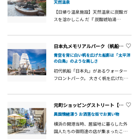
天然温泉
クルージングが人気（事前予約制）。
【日帰り温泉施設】天然温泉に炭酸ガ
サーフィンのメッカ・七里ヶ浜のほ
スを溶かしこん だ『 炭酸琥珀湯
か、稲村ヶ崎や材木座海岸を海から眺
&reg;』で 、 温 泉 の 美 肌 効果と炭酸
めることができます。葉山マリーナヨ
浴の相乗効果を堪能！ 体を芯から温め
ットクラブでは年間20回以上のレース
る黒褐色が特徴の 温泉を多彩なお風呂
が開催されるほか、ヨット講習など多
日本丸メモリアルパーク（帆船日本丸・横浜みなと博物館）
で楽しめます。関東最大級の岩盤浴施
彩なイベントも。釣りやマリンスポー
青空を背に白い帆を広げた船影は「太平洋
設や選りすぐりの食材を使った心温ま
ツを楽しめるボートクラブもあり、海
の白鳥」のような美しさ
る和のおもてなしのお食事処、全身の
をこよなく愛する人の集いの場となっ
初代帆船「日本丸」があるウォーター
疲れを心地よく癒す極上のリラクゼー
ています。
フロントパーク。 大きく帆を広げた優
ションをご堪能いただける癒し処も完
美な姿から「太平洋の白鳥」と呼ばれ
備した日帰り入浴施設です。&nbsp; ※
ました。国指定重要文化財でもある伝
小学生未満の方はご入館いただけませ
統ある船内は見学可能。マストやロー
ん。※岩盤浴、お食事処、癒し処は別
元町ショッピングストリート【横浜市】
プがある甲板から船長の部屋にいたる
途料金がかかります。
異国情緒漂う お洒落な街でお買い物
まで、海のロマンを感じさせる展示は
見ごたえ十分。音声解説もあります。
横浜の開港当時、居留地に暮らした外
年に約12回、すべての帆を広げる総帆
国人たちの御用達の店が集まったこと
展帆（そうはんてんぱん）が行われま
から始まった歴史ある商店街。1970年