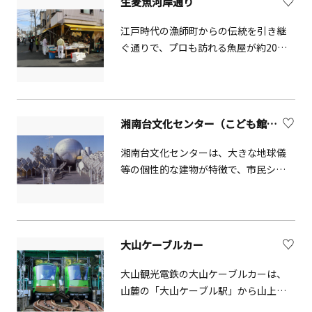
「Infinite Living」をコンセプトに掲げ
生麦魚河岸通り
地となり、開運厄除（かいうんやくよ
ています。客室は快適な睡眠のための
け）・心願（しんがん）成就（じょう
江戸時代の漁師町からの伝統を引き継
シンプルでミニマルな空間を提供する
じゅ）・ 交通安全に御神徳の高い神様
ぐ通りで、プロも訪れる魚屋が約20軒
一方で、館内には多彩な施設やサービ
として、箱根山信仰はいっそう盛んに
並び新鮮な魚を買うことができる。旧
スを用意しており、施設全体をお客様
なりました。芦ノ湖畔の平和の鳥居か
東海道の面影も残し、観光客にも人気
の「リビング（=Living）」としてお過
ら御本殿に向かう参道の両側には、樹
のスポット。
ごしいただける「グランレクトーレ湯
齢600年を超える老杉の並木が聳（そ
河原」の楽しみ方は「無限
び）えて森厳（しんげん）な佇まいを
湘南台文化センター（こども館）【藤沢市】
（=Infinite）」です。滞在中は、お客
見せ、朱塗り権現造りの御社殿背後に
様ご自身のライフスタイルに合わせ
湘南台文化センターは、大きな地球儀
は、神奈川県天然記念物のヒメシャラ
て、リラクゼーションやアクティビテ
等の個性的な建物が特徴で、市民シア
純林が広がり、眼下に広がる権現（ご
ィを思いのままにお楽しみください。
ター・こども館・市民センター・公民
んげん）御手洗（みたらし）の池・芦
客室旅のスタイルに合わせて選べる7つ
館等の複合施設となっています。こど
ノ湖には、朱の平和の鳥居と霊峰・富
のタイプの客室をご用意しており、そ
も館では楽しく遊びながら学べる展示
士を映す素晴らしい自然に抱かれた神
のうち3室には天然温泉・露天風呂を完
ホールで世界のおもちゃや民族楽器
社です。また、末社の九頭龍（くずり
大山ケーブルカー
備しています。浴場館内には、3つの源
等、直接触れることができる展示品が
ゅう）神社（新宮・本宮）は、開運隆
泉掛け流し貸切風呂を設けており、プ
多数設置されています。その他にも生
盛はもとより、金運守護・商売繁盛・
大山観光電鉄の大山ケーブルカーは、
ライベート空間で湯河原温泉をご堪能
解説付きのプラネタリウム番組や臨場
縁結びの神様として篤い信仰を受け、
山麓の「大山ケーブル駅」から山上の
いただけるほか、大浴場やサウナも利
感のある全天周映画を上映している宇
特に13日に本宮で行われる月次祭（つ
「阿夫利神社駅」をつないでいます。