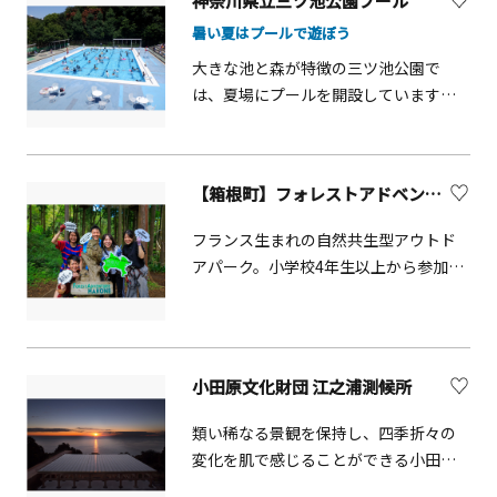
神奈川県立三ツ池公園プール
守閣には小田原城の歴史を感じさせる
美味しい魚料理、囲炉裏料理などの本
暑い夏はプールで遊ぼう
展示の数々があります。5Fの展望デッ
格的な食もまた、くつろぎのひととき
キからの眺めは絶景！「常盤木門
に彩りを添えます。 しばし、日常を脱
大きな池と森が特徴の三ツ池公園で
SAMURAI館」には甲冑や刀剣など武具
ぎ捨てて、心身ともにゆったりと。箱
は、夏場にプールを開設しています。
の展示や武士の世界観を表現したプロ
根湯寮は、おもてなしの心で、みなさ
25メートルプール、幼児用のスワンプ
ジェクションマッピングがあり、「小
まのお越しをお待ちしております。
ールとカエルプールがあります。お子
田原城NINJA館」では戦国時代に北条氏
様から大人の方まで、森に囲まれた環
【箱根町】フォレストアドベンチャー・箱根
を陰で支えたと言われる風魔忍者の存
境の中でプールを楽しむことができる
在を体験しながら学べます。カメラフ
のも魅力です。公園内にはプールの他
フランス生まれの自然共生型アウトド
ァンは花暦をチェック。桜や紅葉はも
にも、ロングすべり台などの遊具のほ
アパーク。小学校4年生以上から参加で
ちろんのこと、1～2月の梅、3～4月の
か、足をつけて涼める「水の広場」も
きる本格的なアドベンチャーコース
桜、4〜5月の藤・ツツジ、5〜6月の花
人気です。
と、身長110cm以上から参加できるキ
菖蒲・紫陽花、7～8月の蓮など、園内
ャノピーコースがあります。森の特徴
にはカメラに収めたくなる四季折々の
を生かした様々なアクティビティと、
風景が展開。「お堀端通り」は、朱塗
小田原文化財団 江之浦測候所
約120mのジップスライドで森の中を駆
りの橋があり、桜・紅葉の並木越しに
け抜ける爽快感はたまりません！お子
類い稀なる景観を保持し、四季折々の
白い天守閣を望める写真映えスポット
様はもちろん初めてチャレンジする大
変化を肌で感じることができる小田原
です。小さな子どもと一緒なら「こど
人まで家族みんなで楽しめます。フラ
市片浦地区の江之浦。ここに建設され
も遊園地」へ。豆汽車やバッテリーカ