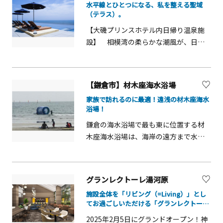
しております。
水平線とひとつになる、私を整える聖域
様として広く知られています。また、
（テラス）。
末社の九頭龍神社は芦ノ湖の守護神・
【大磯プリンスホテル内日帰り温泉施
九頭龍大神をおまつりする社で金運守
設】 相模湾の柔らかな潮風が、日々
護・商売繁盛・縁結びに御神徳の高い
の忙しさで強張った心をゆっくりと解
神様として篤く崇敬されています。
いていく。神奈川県大磯町に佇む
「THERMAL SPA S.WAVE」は、そんな
【鎌倉市】材木座海水浴場
贅沢な休息が叶う場所です。目の前に
家族で訪れるのに最適！遠浅の材木座海水
広がるのは、空と海が溶け合い、どこ
浴場！
までも続くインフィニティプールの青
鎌倉の海水浴場で最も東に位置する材
の世界。冬から春にかけての澄んだ空
木座海水浴場は、海岸の遠方まで水深
気の中で仰ぎ見る富士山の雄姿は、言
が浅い遠浅の海岸として知られていま
葉を失うほどの美しさで私たちを迎え
す。遠浅であることにより、お子様が沖
てくれます。 水着のまま、多様な温度
の方へ向かっても、急に深くなって足
帯のサウナやジャグジーを回遊する
グランレクトーレ湯河原
を取られる心配は低いので、お子様連
「旅」を楽しみませんか。パノラミッ
施設全体を「リビング（=Living）」とし
れのご家族に最適の海水浴場となって
クサウナで身体の芯から温まった後
てお過ごしいただける「グランレクトーレ
います。
は、テラスの外気浴で波音に耳を澄ま
湯河原」の楽しみ方は「無限
2025年2月5日にグランドオープン！神
せる。温度のコントラストが五感を研
（=Infinite）」です。