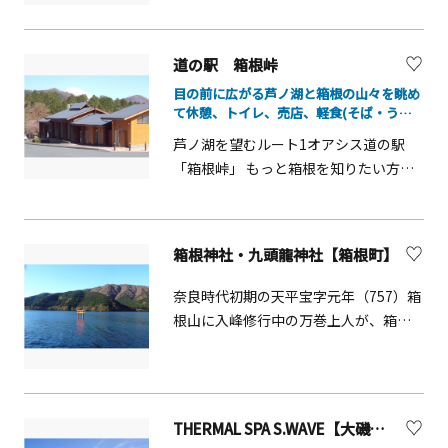
す。シーカヤック教室が行われる日も
代から80年代に流行したトラディショ
あるので、ぜひスケジュールを確認し
ナル・スタイルのファッション・通称
道の駅 箱根峠
て出かけてみてください。パーク内に
「ハマトラ」の発祥地で、西洋風の雰
は、横浜港をテーマにした「横浜みな
目の前に広がる芦ノ湖と箱根の山々を眺め
囲気ただよう街としても知られていま
て休憩、トイレ、売店、軽食(そば・うど
と博物館」が併設され、なだらかな緑
す。みなとみらい線元町・中華街駅や
ん等)のご利用ができます。
地が憩いの場となっています。ライト
JR石川町駅からほど近く、入口にある
芦ノ湖を望むルート1オアシス道の駅
アップされた日本丸や、みなとみらい
フェニックスのモニュメントが印象
「箱根峠」 もっと箱根を知りたい方々
の夜景を眺めるのもおすすめです。
的。全長約600ｍに及ぶ通りには、世代
に、雄大な山々に囲まれた芦ノ湖を望
を超えて愛される老舗の名店から個性
む絶景と、アットホームなおもてなし
豊かでオシャレな雑貨店やカフェなど
で、地元のスタッフが想い出作りのお
箱根神社・九頭龍神社【箱根町】
が軒を連ねます。毎年2月と9月に開催
手伝いをいたします。日本を代表する
されるチャーミングセールは多くの買
観光地にある「道の駅」箱根峠は、霊
奈良時代初期の天平宝字元年（757）箱
い物客でにぎわいます。日本と欧米文
峰富士を仰ぎ、芦ノ湖や箱根の山々を
根山に入峰修行中の万巻上人が、箱根
化を取り入れながら新しいものを生み
望む絶好の場所にあります。また、軽
大神の御神託をうけ勅願によって現在
出し発展してきた街で、お気に入りの
食（そば・うどん他）や、地元の新鮮
地に創建された箱根神社。かつては源
店を探してみはいかがでしょうか。
な野菜や寄木細工などのお土産も販売
頼朝や徳川家康等武家による崇敬の篤
しております。箱根にお越しの際に
いお社として栄え、現在は開運厄除・
THERMAL SPA S.WAVE【大磯町】
は、ぜひお立ち寄りください。お待ち
心願成就・交通安全に御神徳の高い神