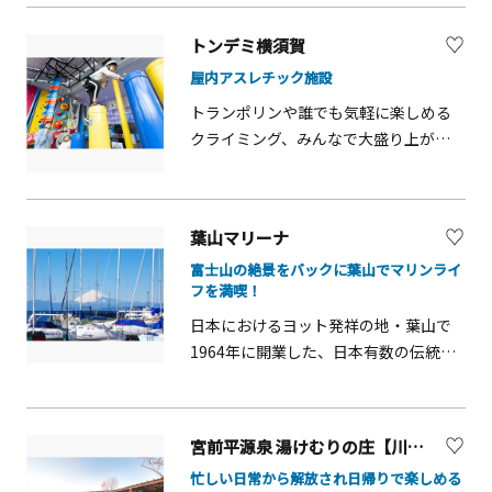
中にあります。展望フロアからは富士
す。上質なプライベート空間は、大切
山や伊豆半島、箱根まで望むことがで
なお祝いや社内の懇親会、福利厚生な
トンデミ横須賀
き、360度のパノラマはまさに絶景で
ど様々なシーンに活用できます。混雑
屋内アスレチック施設
す。ロマンチックな夕陽を眺めながら
を避けられる専用エントランスから入
贅沢な時間を過ごすことができます。
場するのも特別感たっぷり。声援と歓
トランポリンや誰でも気軽に楽しめる
冬に開催されるライトアップは、江ノ
喜に包まれるスタジアムで、心地よい
クライミング、みんなで大盛り上がり
島を彩る光と色の祭典。関東三大イル
浜風を感じながら思い出に残るひとと
できるデジタルコンテンツなど、体感
ミネーションや日本夜景遺産などに認
きを過ごしてはいかがでしょうか。
型の遊びを世界中から集めた「屋内ア
定されており、全国から多くの観光客
スレチック施設」屋内なので天候に左
葉山マリーナ
が訪れます。施設内はゆったりとした
右される心配もなく、思いっきり体を
ソファー席があるテラスで食事ができ
富士山の絶景をバックに葉山でマリンライ
動かして遊ぶことができます。 19時か
フを満喫！
るレストランや、湘南在住クリエイタ
らは、イルミネーションが点灯する
ーの作品を中心としたスーベニアショ
「ナイトトンデミ」開催中！写真映え
日本におけるヨット発祥の地・葉山で
ップ、スイーツショップやギャラリー
間違いなしのナイトトンデミで、あな
1964年に開業した、日本有数の伝統と
など見どころたくさん。シーキャンド
ただけの一枚を残してください。
歴史を誇るマリーナ。遠くに富士山の
ル前の広場には子ども向け遊具・ふわ
景勝を望む絶好のロケーションが魅力
ふわドームも設置されており、家族そ
です。昭和の大スター「石原裕次郎」
宮前平源泉 湯けむりの庄【川崎市宮前区】
ろって楽しめます。
の名がついた裕次郎灯台（葉山灯台）
忙しい日常から解放され日帰りで楽しめる
を通り、江ノ島を周遊する約45分間の