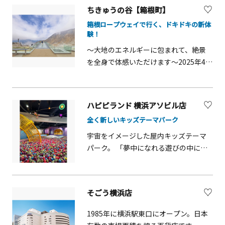
ました。傍らには不動堂があり別名
ちきゅうの谷【箱根町】
「魔王の滝」と言われています。
箱根ロープウェイで行く、ドキドキの新体
験！
～大地のエネルギーに包まれて、絶景
を全身で体感いただけます～2025年4月
25日（金）、箱根ロープウェイ 大涌谷
駅１階と駅前広場が「黒・ジオ・風」
をテーマにした新たな展望エリア「ち
ハピピランド 横浜アソビル店
きゅうの谷」としてリニューアルオー
全く新しいキッズテーマパーク
プンしました。谷に吹き込む風を感じ
る「風の輪テラス」、噴気を見下ろせ
宇宙をイメージした屋内キッズテーマ
る谷へ突き出したスリリングな「息吹
パーク。 「夢中になれる遊びの中にこ
のデッキ」、開放感ある景色を見渡せ
そ、豊かな学びがあふれている」をコ
る「大空のほとり」の個性的な３つの
ンセプトに、新しい時代を生きていく
展望デッキと、迫力ある自然と一体化
子どもたちに必須の「センス」「感
そごう横浜店
する「岩の巣ベンチ」、大涌谷を楽し
性」「知性」の3つを、遊びながら自然
む軽飲食や物販を展開する「谷のマル
と学んでいけるようにデザイン・設計
1985年に横浜駅東口にオープン。日本
シェ」で構成されています。 各ゾーン
されています。子どもたちは「遊びの