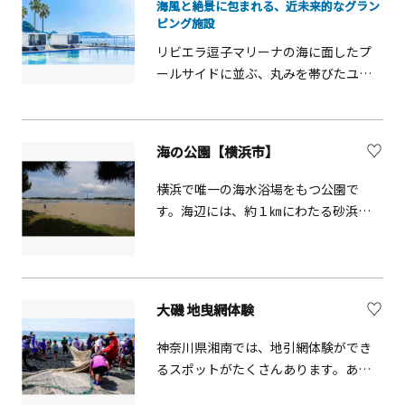
海風と絶景に包まれる、近未来的なグラン
など、どこか懐かしい風景が広がって
ピング施設
います。自然のスポットを散策しなが
ら季節ごとの花々を愛でるひととき
リビエラ逗子マリーナの海に面したプ
は、まさに癒しの時間。なかでも約
ールサイドに並ぶ、丸みを帯びたユニ
1,500㎡もの広さを誇るしょうぶ園で
ークなフォルムが目を引くトレーラー
は、6月中旬頃に見事なハナショウブが
ホテルです。ここは、デザイン性と快
咲き乱れ、訪れる人々の目を楽しませ
適性を両立させた、快適な新しいスタ
海の公園【横浜市】
てくれます。散策路も整備されており、
イルのグランピングリゾート。海と富
ゆっくり歩きながら花を観賞すること
士山を望みながらサウナを楽しめま
横浜で唯一の海水浴場をもつ公園で
ができます。また、子どもたちが安心
す。パームツリーが揺れる異国情緒あ
す。海辺には、約１㎞にわたる砂浜と
して遊べる遊具広場やじゃぶじゃぶ池
ふれるロケーションで、自然と一体に
豊かな緑が広がり、海と人とがふれあ
もあり、家族連れで楽しめるのも魅
なる感覚を味わうことができます。愛
える貴重な憩いの空間となっていま
力。展望広場にあるジャンボすべり台
犬と同伴できる客室も備え、ベッドに
す。 自然に見える砂浜ですが、千葉県
はスリルと爽快感を味わえますよ！
寝転んだまま空と海を眺めたり、夜に
から運んだ砂で人工的につくられたも
大磯 地曳網体験
は波音を聞きながら、バーデプールに
のです。現在は、カニやアサリなど多
身をゆだね心地よいリラックスタイム
くの生き物が生息しています。 春先に
神奈川県湘南では、地引網体験ができ
を過ごせます。客室の専用テラスで
は、潮干狩りを楽しむことができ、夏
るスポットがたくさんあります。あら
は、潮風を感じながらプライベート
の海水浴シーズンとともに、多くの人
かじめ仕掛けておいた網を引っ張り、
BBQを。敷地内には完全貸切制の本格