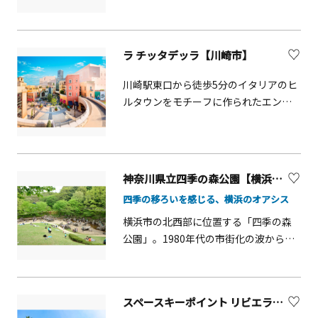
用可能です。 レストラン地元の旬の食
宙劇場、様々な体験型講座が行われる
きなみさい）には、全国各地よりたく
全長0.8㎞、標高差278ｍの急勾配を約6
材を薪火グリルで丁寧に仕上げるビュ
ワークショップ室などがあります。
さんの参詣者がお参りに訪れます。
分で結び、標高700mの絶景スポットへ
ッフェレストラン「薪火」では、料理
【御神徳】開運（かいうん）厄除（や
といざないます。眼下の江ノ島をはじ
ラ チッタデッラ【川崎市】
のライブ感を楽しみながら、湯河原な
くよけ）・心願成就（しんがんじょう
め、大山の四季の自然や車窓を流れる
らではの新鮮な味覚を心ゆくまでご堪
じゅ）（勝運守護（しょううんしゅ
眺望を堪能できる大きな窓が特徴のケ
川崎駅東口から徒歩5分のイタリアのヒ
能いただけます。 ラウンジマルチラウ
ご））・交通安全・縁結び・家内安
ーブルカーは、2016年グッドデザイン
ルタウンをモチーフに作られたエンタ
ンジではフリードリンクや軽食をご提
全・商売繁盛
賞を受賞しました。中間駅の「大山寺
テイメントの街。映画、ライブ、お食
供しており、お出かけの際の待ち合わ
駅」で途中下車もできます。
事、ショッピングなどをお楽しみいた
せやお風呂上がりの休憩など、多様な
だけます。日本最大級のハロウィンイ
シーンでご利用いただけます。ダーツ
ベント「カワサキハロウィン」や、沖
や麻雀を楽しめるアクティブラウンジ
神奈川県立四季の森公園【横浜市】
縄イベント「はいさいFESTA」の開催
や会議室、イベントスペースも備えて
四季の移ろいを感じる、横浜のオアシス
など、常に新しいカルチャーを発信し
います。
続けている複合商業施設です。
横浜市の北西部に位置する「四季の森
公園」。1980年代の市街化の波から貴
重な樹林地を守るために整備され、市
街地にありながら日本の原風景「里
山」が残る公園です。園内にはホタル
スペースキーポイント リビエラ逗子マリーナ
が舞う湿地や水田、周囲を囲む雑木林