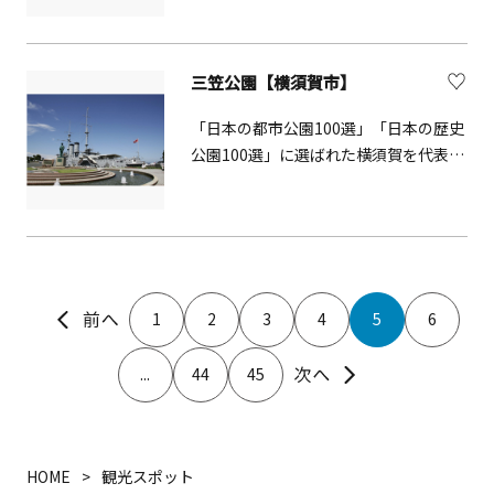
ンス生まれの自然共生型アウトドアパ
たのが、現代美術作家・杉本博司自ら
ーなどの遊具があります。常盤木門1階
ークです! ファミリー向けのキャノ
が敷地全体を設計した壮大なランドス
で着付け体験をするのもおすすめ。甲
ピーコースと、大人向けのアドベンチ
ケープ「小田原文化財団 江之浦測候
冑・打掛・忍者衣装の貸出をしていま
三笠公園【横須賀市】
ャーコースがあ
所」です。天空を測候することで自身
す。武士・お姫様・忍者に変身し、小
り その他にも約
の場を確認し、アートの起源に立ち戻
田原城をバックに撮影すれば記念の1枚
「日本の都市公園100選」「日本の歴史
7mにも及ぶ「クリフチャレンジャ
る場として構想されたこの施設は、ギ
に。
公園100選」に選ばれた横須賀を代表す
ー」、近隣にはパターゴルフもありま
ャラリー棟、野外の舞台、茶室等で構
る公園で、園内には東郷平八郎の像が
す。 樹の上で、自ら安全器
成され、日本の各時代の建築様式や工
あるほか、記念艦三笠や猿島への玄関
具を操作し、自分で安全を確保して前
法を通観することもできます。※見学
口となっています。 ※現在、2027年3
へ進みます。 それが最大の魅力で
は要予約。詳細は公式HPを参照くださ
月（予定）のリニューアルオープンに
す！
い。&copy;Odawara Art Foundation
向けて再整備を実施しております。最
新情報は公園のホームページにてご確
1
2
3
4
5
6
フォレストアドベンチャ
認ください。
ーでは誰もが「真剣に楽しむ」ことが
...
44
45
でき、「子どもは大人に。大人は子ど
もに！」ここでしかできない体験があ
ります！ コース詳細につきまし
ては弊社HPを参照くださ
HOME
観光スポット
い。