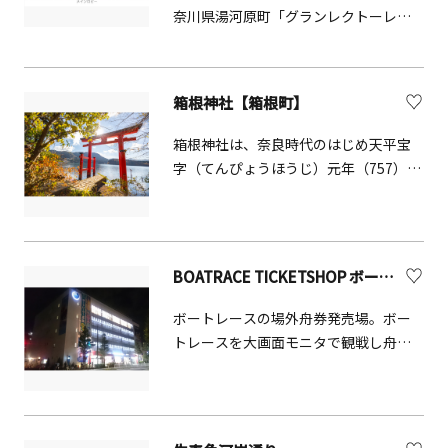
奈川県湯河原町「グランレクトーレ湯
ぎ澄まし、自分本来の輝きを取り戻さ
河原」2017年に宿泊研修施設として開
せてくれるはずです。 日常を少し
業した「レクトーレ湯河原」を全面改
だけお休みして、この場所でしか味わ
装し、企業研修だけでなくより上質で
えない「整い」の時間を。マジックア
箱根神社【箱根町】
快適な個人の観光旅行にも対応した全
ワーに染まる水平線を眺めながら、大
55室の宿泊施設です。 「グランレクト
切な誰かと、あるいは自分自身と向き
箱根神社は、奈良時代のはじめ天平宝
ーレ」とは「グランレクトーレ」は
合う、温かなひとときをお過ごしくだ
字（てんぴょうほうじ）元年（757）箱
TKPが展開する「レクトーレ」シリー
さい。※12才未満のお子様は3F温泉フ
根山に入峰（にゅうぶ）修行中の万巻
ズの上位ブランドで、充実したサウ
ロアのみ利用可能です。4Fスパフロア
上人が、箱根大神の御神託により芦ノ
ナ・スパやお客様それぞれのスタイル
はご利用いただけません。※4Fスパフ
湖畔の現在地に鎮斎（ちんさい）され
に合わせた過ごし方が見つかる多彩な
ロアは水着着用となります。
て1266年を迎えた古大社です。鎌倉
BOATRACE TICKETSHOP ボートピア横浜
ラウンジをご用意しております。日頃
期、源頼朝は深く箱根神社を信仰し、
の疲れを癒したい方、ホテルステイを
二所詣（にしょもうで）の風儀を生み
ボートレースの場外舟券発売場。ボー
楽しみたい個人のお客様はもちろん、
ました。以来、執権北条氏や戦国武将
トレースを大画面モニタで観戦し舟券
法人のお客様のオフサイトミーティン
の徳川家康等、武家による崇敬の篤
を購入できます。入場無料の一般席と、
グやインセンティブ旅行にも最適な施
（あつ）いお社として、また修験（し
モニタ付きの有料席や、高級感あふれ
設です。 コンセプト「Infinite Living」
ゅげん）の霊場として栄えました。近
るVIP席もあります。
「グランレクトーレ湯河原」では、
世、箱根道の整備と共に庶民信仰の聖