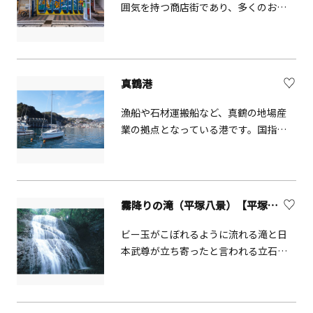
囲気を持つ商店街であり、多くのお店
す！小田急線・相鉄線「海老名駅」か
で米ドルでの買い物ができます。横須
ら徒歩3分とアクセスも良好です！毎日
賀ジャンパーことスカジャンを買うこ
イベントも開催しています♪※イベン
とができるとともに、横須賀グルメの
ト情報や混雑状況はファンタジーキッ
「よこすか海軍カレー」や
ズリゾート公式HPでご確認ください。
真鶴港
「YOKOSUKAネイビーバーガー」を食
すことができるお店が多くある商店街
漁船や石材運搬船など、真鶴の地場産
としても有名です。
業の拠点となっている港です。国指定
重要無形民俗文化財の「貴船まつり」
の海上渡御も、ここ真鶴港で行われま
す。近くにはその日にあがった鮮魚の
直売所があります。売り切れ次第終了
霧降りの滝（平塚八景）【平塚市】
となるため、午前中の早い時間がおス
スメです。
ビー玉がこぼれるように流れる滝と日
本武尊が立ち寄ったと言われる立石を
巡るハイキングコースです。日之宮山
を源流とする宮下川で水流豊富な時に
は霧のように見えることから命名され