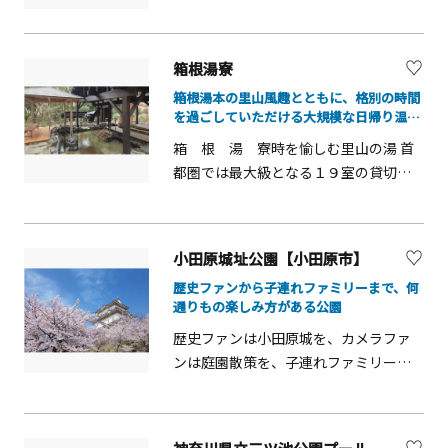
で賑わいます。また、波が静かで遠浅
魚を取るという伝統的な手法です。観
サウナ「OCEAN SAUNA」も併設され、
の海浜は、砂遊びやボードセーリング
光地引き網体験では、大体漁師さんが
絶景の中でセルフロウリュとともに心
を楽しむのに向いています。 園内に
仕掛けておいてくれた網をみんなで引
身をととのえる時間を楽しめます。ホ
箱根湯寮
は、ビーチバレー場、ウインドサーフ
くというスタイル。大勢でワイワイ楽
テルステイとは一味違う、開放感と遊
ィン艇庫などのマリンスポーツ施設が
箱根湯本の里山風趣とともに、格別の時間
しく、獲れた魚をその場でBBQにした
び心にあふれた時間。相模湾の風を感
を過ごしていただける大規模な日帰り温泉
あるほか、サッカーなどに利用できる
り料理したりして食べることが多いで
です。
じながら、自由気ままな休日をご体験
芝生のグラウンド「なぎさ広場」やバ
箱 根 湯 寮時を愉しむ里山の湯 首
す。4～10月の間、伝統的な地曳網漁が
ください。
ーベキュー場があり、さまざまな海辺
都圏では最大級となる１９室の貸切個
体験できます。バーベキューセットな
のレジャーを楽しむことができます。
室露天風呂や壺風呂など本格的なお食
どの貸し出しもあり、自分たちで捕っ
事とともにお楽しみいただけます。箱
た魚をその場で食べることも可能で
根湯寮のイメージは、「古民家風の里
す。
小田原城址公園【小田原市】
山温泉」。箱根湯本の里山風趣ととも
歴史ファンから子連れファミリーまで、何
に、格別の時間を過ごしていただける
通りもの楽しみ方がある公園
大規模な日帰り温泉です。箱根湯寮の
歴史ファンは小田原城を、カメラファ
テーマは、「お湯のおもてなし」と
ンは庭園散策を、子連れファミリーは
「食のおもてなし」。大浴場から、露
遊園地を。多彩な楽しみのある城址公
天風呂、壷風呂、首都圏では最大級と
園です。歴史ファンは馬出門、銅門、
なる十九室の貸切個室露天風呂まで、
常盤木門を通って本丸、天守閣へ。天
多彩な湯屋がたっぷりの湯をたたえ、